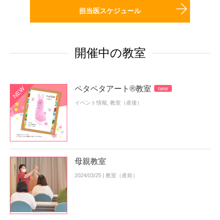
担当医スケジュール
開催中の教室
ペタペタアート®教室
NEW
new
イベント情報
,
教室（産後）
母親教室
2024/03/25 |
教室（産前）