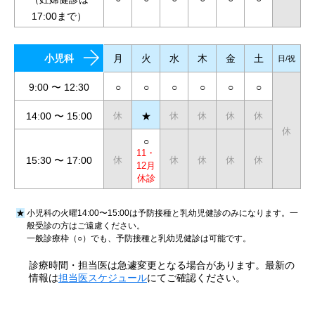
17:00まで）
小児科
月
火
水
木
金
土
日/祝
9:00 〜 12:30
○
○
○
○
○
○
14:00 〜 15:00
★
休
休
休
休
休
休
○
11・
15:30 〜 17:00
休
休
休
休
休
12月
休診
★
小児科の火曜14:00〜15:00は予防接種と乳幼児健診のみになります。一
般受診の方はご遠慮ください。
一般診療枠（○）でも、予防接種と乳幼児健診は可能です。
診療時間・担当医は急遽変更となる場合があります。最新の
情報は
担当医スケジュール
にてご確認ください。