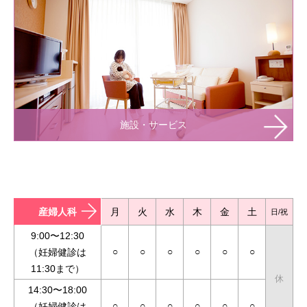
施設・サービス
産婦人科
月
火
水
木
金
土
日/祝
9:00〜12:30
○
○
○
○
○
○
（妊婦健診は
11:30まで）
休
14:30〜18:00
○
○
○
○
○
○
（妊婦健診は